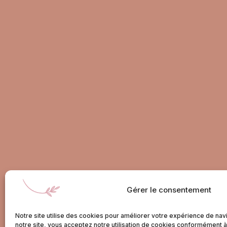
Gérer le consentement
du
2 rue Raphaël Lecuit 49320
Notre site utilise des cookies pour améliorer votre expérience de navig
BRISSAC LOIRE AUBANCE
notre site, vous acceptez notre utilisation de cookies conformément à